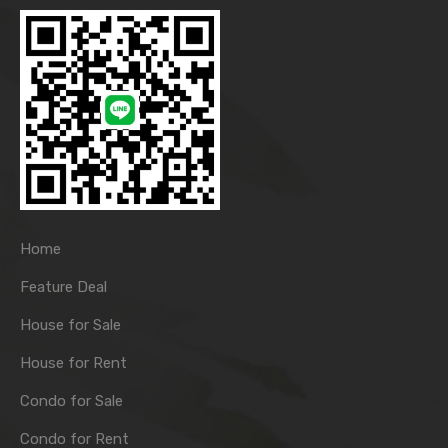
Home
Feature Deal
House for Sale
House for Rent
Condo for Sale
Condo for Rent