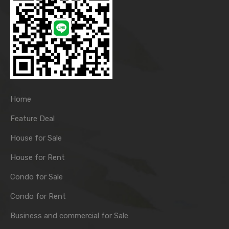
Home
Feature Deal
House for Sale
House for Rent
Condo for Sale
Condo for Rent
Business and commercial for Sale