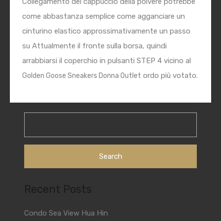
Collegamento del cappuccio della polvere potrebbe
come abbastanza semplice come agganciare un
cinturino elastico approssimativamente un passo
su Attualmente il fronte sulla borsa, quindi
arrabbiarsi il coperchio in pulsanti STEP 4 vicino al
ordo più votato.
Golden Goose Sneakers Donna Outlet
Search
for:
Recent Posts
Condo Sea View Hua Hin