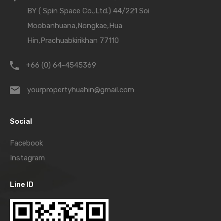
BY ( Spin Space Co.,Ltd.) 44/221 Soi
Moobanhuana,Nongkae,Hua
Hin,Prachuabkirikhan 77110
+66 (0) 64-4545369
yourpropertyhuahin@gmail.com
Social
Facebook
Instagram
Line ID