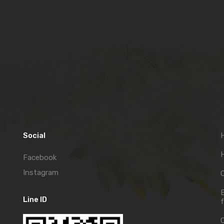
Social
H
Facebook
Instagram
C
Line ID
f