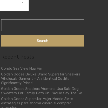
Search
for:
Recent Posts
Condo Sea View Hua Hin
Golden Goose Deluxe Brand Superstar Sneakers
Wholesale Garment – An Identical Outfits
Significantly Prices!
Golden Goose Sneakers Womens Usa Sale Dog
Sweaters For Family Pets On I Would Say The Go
Golden Goose Superstar Mujer Madrid Siete
estrategias para ahorrar dinero al comprar
atuendos.