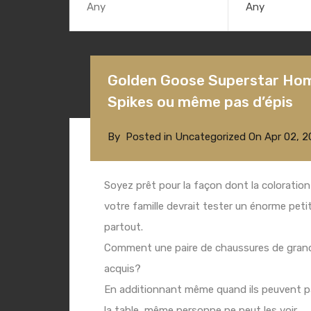
Any
Golden Goose Superstar Hom
Spikes ou même pas d’épis
By
Posted in
Uncategorized
On
Apr 02, 2
Soyez prêt pour la façon dont la coloratio
votre famille devrait tester un énorme peti
partout.
Comment une paire de chaussures de grande
acquis?
En additionnant même quand ils peuvent pa
la table, même personne ne peut les voir.