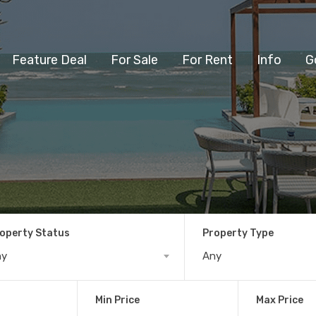
Feature Deal
For Sale
For Rent
Info
G
operty Status
Property Type
ny
Any
Min Price
Max Price